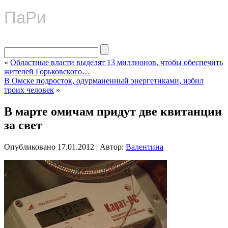
ПаРи
«
Областные власти выделят 13 миллионов, чтобы обеспечить
жителей Горьковского…
В Омске подросток, одурманенный энергетиками, избил
троих человек
»
В марте омичам придут две квитанции
за свет
Опубликовано
17.01.2012
|
Автор:
Валентина