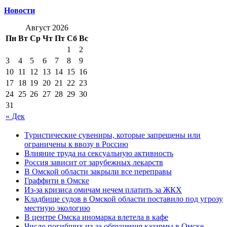
Новости
Август 2026
Пн
Вт
Ср
Чт
Пт
Сб
Вс
1
2
3
4
5
6
7
8
9
10
11
12
13
14
15
16
17
18
19
20
21
22
23
24
25
26
27
28
29
30
31
« Дек
Туристические сувениры, которые запрещены или
ограничены к ввозу в Россию
Влияние труда на сексуальную активность
Россия зависит от зарубежных лекарств
В Омской области закрыли все переправы
Граффити в Омске
Из-за кризиса омичам нечем платить за ЖКХ
Кладбище судов в Омской области поставило под угрозу
местную экологию
В центре Омска иномарка влетела в кафе
Число погибших из-за обрушения казармы в Омске