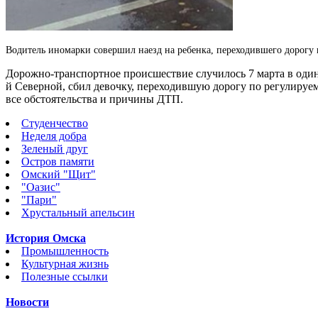
Водитель иномарки совершил наезд на ребенка, переходившего дорогу
Дорожно-транспортное происшествие случилось 7 марта в одинн
й Северной, сбил девочку, переходившую дорогу по регулируе
все обстоятельства и причины ДТП.
Студенчество
Неделя добра
Зеленый друг
Остров памяти
Омский "Щит"
"Оазис"
"Пари"
Хрустальный апельсин
История Омска
Промышленность
Культурная жизнь
Полезные ссылки
Новости