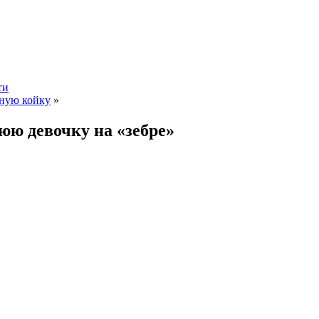
ти
чную койку
»
юю девочку на «зебре»