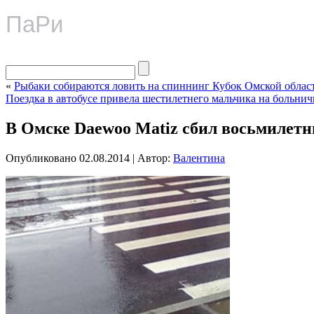
ПаРи
«
Рыбаки собираются ловить на спиннинг Кубок Омской облас
Поездка в автобусе привела шестилетнего мальчика на больни
В Омске Daewoo Matiz сбил восьмилетн
Опубликовано
02.08.2014
|
Автор:
Валентина