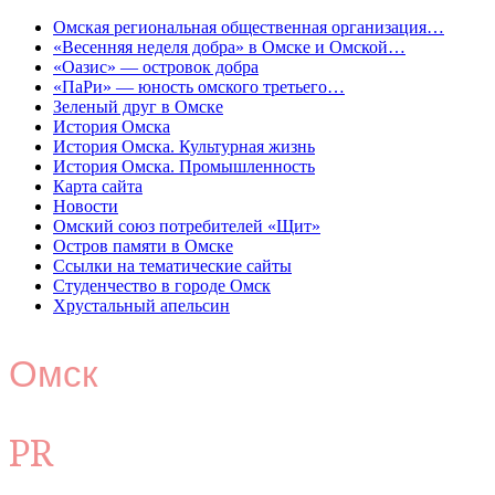
Омская региональная общественная организация…
«Весенняя неделя добра» в Омске и Омской…
«Оазис» — островок добра
«ПаРи» — юность омского третьего…
Зеленый друг в Омске
История Омска
История Омска. Культурная жизнь
История Омска. Промышленность
Карта сайта
Новости
Омский союз потребителей «Щит»
Остров памяти в Омске
Ссылки на тематические сайты
Студенчество в городе Омск
Хрустальный апельсин
Омск
PR