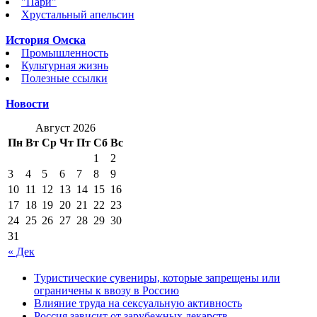
"Пари"
Хрустальный апельсин
История Омска
Промышленность
Культурная жизнь
Полезные ссылки
Новости
Август 2026
Пн
Вт
Ср
Чт
Пт
Сб
Вс
1
2
3
4
5
6
7
8
9
10
11
12
13
14
15
16
17
18
19
20
21
22
23
24
25
26
27
28
29
30
31
« Дек
Туристические сувениры, которые запрещены или
ограничены к ввозу в Россию
Влияние труда на сексуальную активность
Россия зависит от зарубежных лекарств