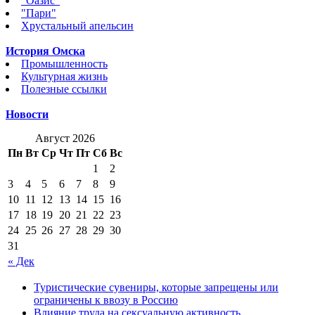
"Оазис"
"Пари"
Хрустальный апельсин
История Омска
Промышленность
Культурная жизнь
Полезные ссылки
Новости
Август 2026
Пн
Вт
Ср
Чт
Пт
Сб
Вс
1
2
3
4
5
6
7
8
9
10
11
12
13
14
15
16
17
18
19
20
21
22
23
24
25
26
27
28
29
30
31
« Дек
Туристические сувениры, которые запрещены или
ограничены к ввозу в Россию
Влияние труда на сексуальную активность