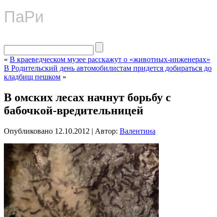
ПаРи
«
В краеведческом музее расскажут о «животных-инженерах»
В Родительский день автомобилистам придется добираться до
кладбищ пешком
»
В омских лесах начнут борьбу с
бабочкой-вредительницей
Опубликовано
12.10.2012
|
Автор:
Валентина