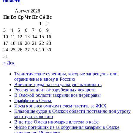
Новости
Август 2026
Пн
Вт
Ср
Чт
Пт
Сб
Вс
1
2
3
4
5
6
7
8
9
10
11
12
13
14
15
16
17
18
19
20
21
22
23
24
25
26
27
28
29
30
31
« Дек
Туристические сувениры, которые запрещены или
ограничены к ввозу в Россию
Влияние труда на сексуальную активность
Россия зависит от зарубежных лекарств
В Омской области закрыли все переправы
Граффити в Омске
Из-за кризиса омичам нечем платить за ЖКХ
Кладбище судов в Омской области поставило под угрозу
местную экологию
В центре Омска иномарка влетела в кафе
Число погибших из-за обрушения казармы в Омске
выросло до 18 человек