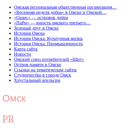
Омская региональная общественная организация…
«Весенняя неделя добра» в Омске и Омской…
«Оазис» — островок добра
«ПаРи» — юность омского третьего…
Зеленый друг в Омске
История Омска
История Омска. Культурная жизнь
История Омска. Промышленность
Карта сайта
Новости
Омский союз потребителей «Щит»
Остров памяти в Омске
Ссылки на тематические сайты
Студенчество в городе Омск
Хрустальный апельсин
Омск
PR