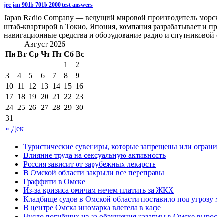
jrc jan 901b 701b 2000 test answers
Japan Radio Company — ведущий мировой производитель морс
штаб-квартирой в Токио, Япония, компания разрабатывает и 
навигационные средства и оборудование радио и спутниковой
Август 2026
Пн
Вт
Ср
Чт
Пт
Сб
Вс
1
2
3
4
5
6
7
8
9
10
11
12
13
14
15
16
17
18
19
20
21
22
23
24
25
26
27
28
29
30
31
« Дек
Туристические сувениры, которые запрещены или ограни
Влияние труда на сексуальную активность
Россия зависит от зарубежных лекарств
В Омской области закрыли все переправы
Граффити в Омске
Из-за кризиса омичам нечем платить за ЖКХ
Кладбище судов в Омской области поставило под угрозу
В центре Омска иномарка влетела в кафе
Число погибших из-за обрушения казармы в Омске вырос