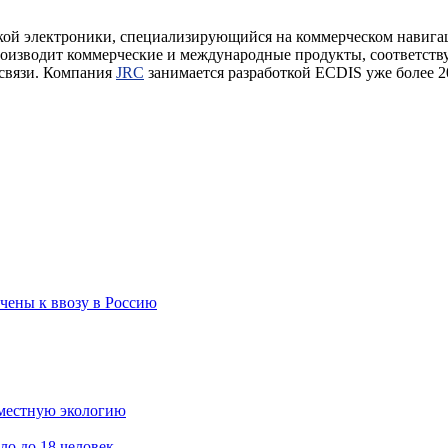
кой электроники, специализирующийся на коммерческом навиг
производит коммерческие и международные продукты, соответст
 связи. Компания
JRC
занимается разработкой ECDIS уже более 20
чены к ввозу в Россию
 местную экологию
ло до 18 человек