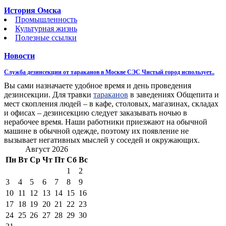
История Омска
Промышленность
Культурная жизнь
Полезные ссылки
Новости
Служба дезинсекции от тараканов в Москве СЭС Чистый город использует..
Вы сами назначаете удобное время и день проведения
дезинсекции. Для травки
тараканов
в заведениях Общепита и
мест скопления людей – в кафе, столовых, магазинах, складах
и офисах – дезинсекцию следует заказывать ночью в
нерабочее время. Наши работники приезжают на обычной
машине в обычной одежде, поэтому их появление не
вызывает негативных мыслей у соседей и окружающих.
Август 2026
Пн
Вт
Ср
Чт
Пт
Сб
Вс
1
2
3
4
5
6
7
8
9
10
11
12
13
14
15
16
17
18
19
20
21
22
23
24
25
26
27
28
29
30