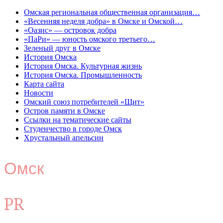
Омская региональная общественная организация…
«Весенняя неделя добра» в Омске и Омской…
«Оазис» — островок добра
«ПаРи» — юность омского третьего…
Зеленый друг в Омске
История Омска
История Омска. Культурная жизнь
История Омска. Промышленность
Карта сайта
Новости
Омский союз потребителей «Щит»
Остров памяти в Омске
Ссылки на тематические сайты
Студенчество в городе Омск
Хрустальный апельсин
Омск
PR