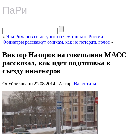
ПаРи
«
Яна Романова выступит на чемпионате России
Фониатры расскажут омичам, как не потерять голос
»
Виктор Назаров на совещании МАСС
рассказал, как идет подготовка к
съезду инженеров
Опубликовано
25.08.2014
|
Автор:
Валентина