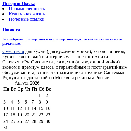
История Омска
Промышленность
Культурная жизнь
Полезные ссылки
Новости
Разнообразие стандартных и нестандартных моделей кухонных смесителей:
рычажные..
Смесители
для кухни (для кухонной мойки), каталог и цены,
купить с доставкой в интернет-магазине сантехники
Сантехмаг.Ру. Смесители для кухни (для кухонной мойки)
эконом и премиум класса, с гарантийным и постгарантийным
обслуживанием, в интернет-магазине сантехники Сантехмаг.
Ру, купить с доставкой по Москве и регионам России.
Август 2026
Пн
Вт
Ср
Чт
Пт
Сб
Вс
1
2
3
4
5
6
7
8
9
10
11
12
13
14
15
16
17
18
19
20
21
22
23
24
25
26
27
28
29
30
31