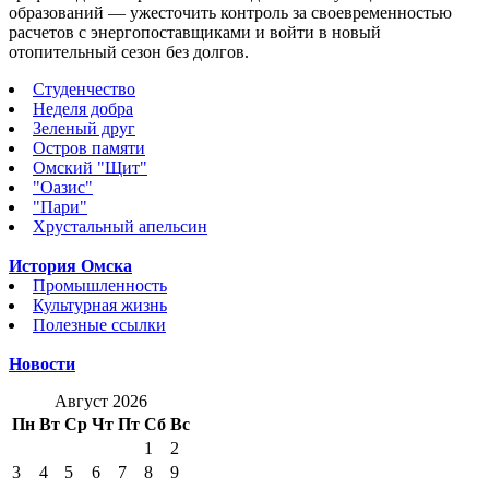
образований — ужесточить контроль за своевременностью
расчетов с энергопоставщиками и войти в новый
отопительный сезон без долгов.
Студенчество
Неделя добра
Зеленый друг
Остров памяти
Омский "Щит"
"Оазис"
"Пари"
Хрустальный апельсин
История Омска
Промышленность
Культурная жизнь
Полезные ссылки
Новости
Август 2026
Пн
Вт
Ср
Чт
Пт
Сб
Вс
1
2
3
4
5
6
7
8
9