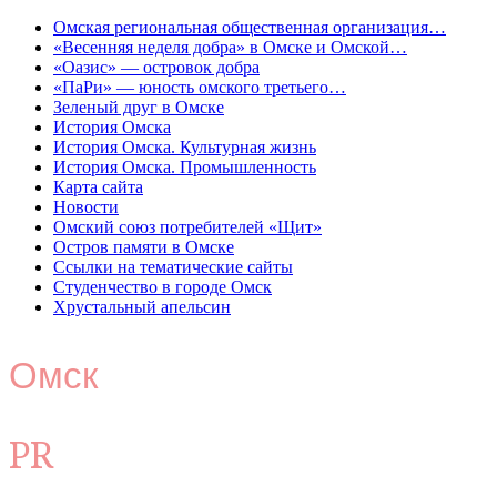
Омская региональная общественная организация…
«Весенняя неделя добра» в Омске и Омской…
«Оазис» — островок добра
«ПаРи» — юность омского третьего…
Зеленый друг в Омске
История Омска
История Омска. Культурная жизнь
История Омска. Промышленность
Карта сайта
Новости
Омский союз потребителей «Щит»
Остров памяти в Омске
Ссылки на тематические сайты
Студенчество в городе Омск
Хрустальный апельсин
Омск
PR