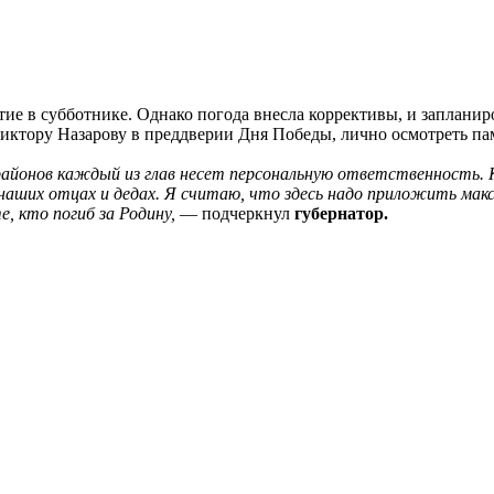
тие в субботнике.
Однако погода внесла коррективы, и запланир
Виктору Назарову в преддверии Дня Победы, лично осмотреть п
 районов каждый из глав несет персональную ответственность.
 наших отцах и дедах. Я считаю, что здесь надо приложить ма
, кто погиб за Родину,
— подчеркнул
губернатор.