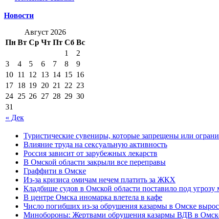
Новости
Август 2026
Пн
Вт
Ср
Чт
Пт
Сб
Вс
1
2
3
4
5
6
7
8
9
10
11
12
13
14
15
16
17
18
19
20
21
22
23
24
25
26
27
28
29
30
31
« Дек
Туристические сувениры, которые запрещены или ограни
Влияние труда на сексуальную активность
Россия зависит от зарубежных лекарств
В Омской области закрыли все переправы
Граффити в Омске
Из-за кризиса омичам нечем платить за ЖКХ
Кладбище судов в Омской области поставило под угрозу
В центре Омска иномарка влетела в кафе
Число погибших из-за обрушения казармы в Омске вырос
Минобороны: Жертвами обрушения казармы ВДВ в Омске