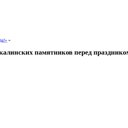
да!»
»
юкалинских памятников перед празднико