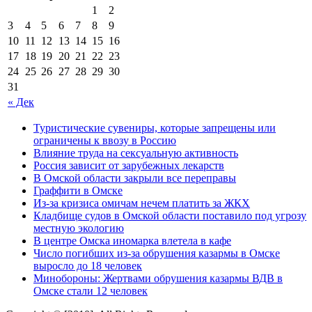
1
2
3
4
5
6
7
8
9
10
11
12
13
14
15
16
17
18
19
20
21
22
23
24
25
26
27
28
29
30
31
« Дек
Туристические сувениры, которые запрещены или
ограничены к ввозу в Россию
Влияние труда на сексуальную активность
Россия зависит от зарубежных лекарств
В Омской области закрыли все переправы
Граффити в Омске
Из-за кризиса омичам нечем платить за ЖКХ
Кладбище судов в Омской области поставило под угрозу
местную экологию
В центре Омска иномарка влетела в кафе
Число погибших из-за обрушения казармы в Омске
выросло до 18 человек
Минобороны: Жертвами обрушения казармы ВДВ в
Омске стали 12 человек