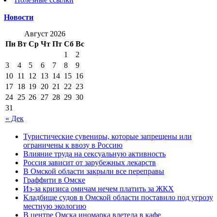
Новости
Август 2026
Пн
Вт
Ср
Чт
Пт
Сб
Вс
1
2
3
4
5
6
7
8
9
10
11
12
13
14
15
16
17
18
19
20
21
22
23
24
25
26
27
28
29
30
31
« Дек
Туристические сувениры, которые запрещены или
ограничены к ввозу в Россию
Влияние труда на сексуальную активность
Россия зависит от зарубежных лекарств
В Омской области закрыли все переправы
Граффити в Омске
Из-за кризиса омичам нечем платить за ЖКХ
Кладбище судов в Омской области поставило под угрозу
местную экологию
В центре Омска иномарка влетела в кафе