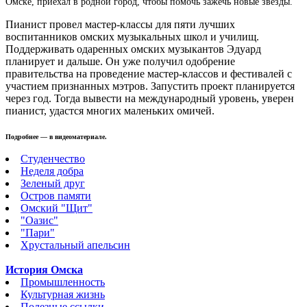
Омске, приехал в родной город, чтобы помочь зажечь новые звезды.
Пианист провел мастер-классы для пяти лучших
воспитанников омских музыкальных школ и училищ.
Поддерживать одаренных омских музыкантов Эдуард
планирует и дальше. Он уже получил одобрение
правительства на проведение мастер-классов и фестивалей с
участием признанных мэтров. Запустить проект планируется
через год. Тогда вывести на международный уровень, уверен
пианист, удастся многих маленьких омичей.
Подробнее — в видеоматериале.
Студенчество
Неделя добра
Зеленый друг
Остров памяти
Омский "Щит"
"Оазис"
"Пари"
Хрустальный апельсин
История Омска
Промышленность
Культурная жизнь
Полезные ссылки