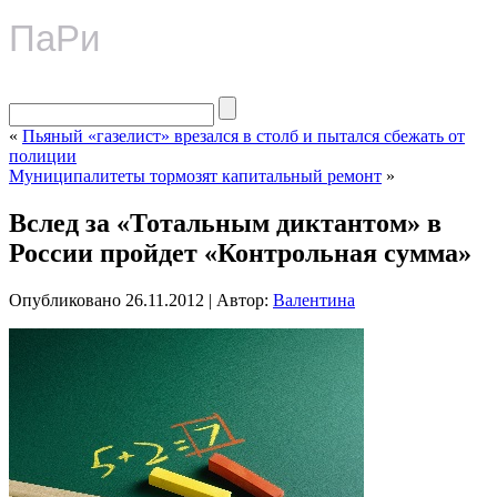
ПаРи
«
Пьяный «газелист» врезался в столб и пытался сбежать от
полиции
Муниципалитеты тормозят капитальный ремонт
»
Вслед за «Тотальным диктантом» в
России пройдет «Контрольная сумма»
Опубликовано
26.11.2012
|
Автор:
Валентина