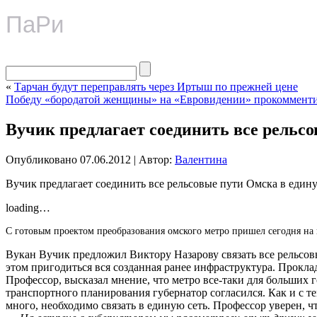
ПаРи
«
Тарчан будут переправлять через Иртыш по прежней цене
Победу «бородатой женщины» на «Евровидении» прокоммен
Вучик предлагает соединить все рельс
Опубликовано
07.06.2012
|
Автор:
Валентина
Вучик предлагает соединить все рельсовые пути Омска в един
loading…
С готовым проектом преобразования омского метро пришел сегодня на 
Вукан Вучик предложил Виктору Назарову связать все рельсов
этом пригодиться вся созданная ранее инфраструктура. Прокла
Профессор, высказал мнение, что метро все-таки для больших г
транспортного планирования губернатор согласился. Как и с т
много, необходимо связать в единую сеть. Профессор уверен, 