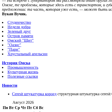
—
На встрече с губернатором мы рассмотрели опыт других го
Омске, те проблемы, которые здесь есть с транспортом, и гу
предложении: та часть, которая уже есть, — может быть ис
Вукан Вучик.
Студенчество
Неделя добра
Зеленый друг
Остров памяти
Омский "Щит"
"Оазис"
"Пари"
Хрустальный апельсин
История Омска
Промышленность
Культурная жизнь
Полезные ссылки
Новости
Ceresit штукатурка короед
структурная штукатурка ceresit 
Август 2026
Пн
Вт
Ср
Чт
Пт
Сб
Вс