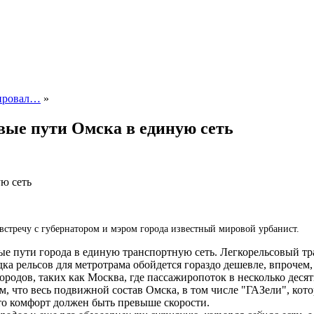
тировал…
»
овые пути Омска в единую сеть
ую сеть
встречу с губернатором и мэром города известный мировой урбанист.
ые пути города в единую транспортную сеть.
Легкорельсовый тра
дка рельсов для метротрама обойдется гораздо дешевле, впроче
ородов, таких как Москва, где пассажиропоток в несколько деся
ем, что весь подвижной состав Омска, в том числе "ГАЗели", к
что комфорт должен быть превыше скорости.