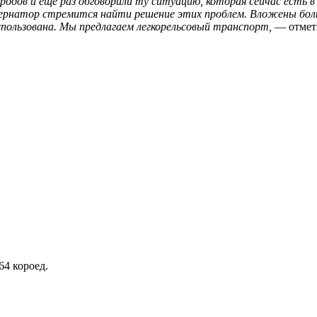
родов и еще раз обговорили ту ситуацию, которая сейчас есть 
бернатор стремится найти решение этих проблем. Вложены боль
пользована. Мы предлагаем легкорельсовый транспорт,
— отмет
64 короед.