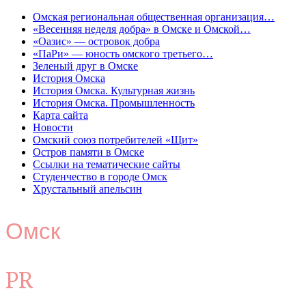
Омская региональная общественная организация…
«Весенняя неделя добра» в Омске и Омской…
«Оазис» — островок добра
«ПаРи» — юность омского третьего…
Зеленый друг в Омске
История Омска
История Омска. Культурная жизнь
История Омска. Промышленность
Карта сайта
Новости
Омский союз потребителей «Щит»
Остров памяти в Омске
Ссылки на тематические сайты
Студенчество в городе Омск
Хрустальный апельсин
Омск
PR