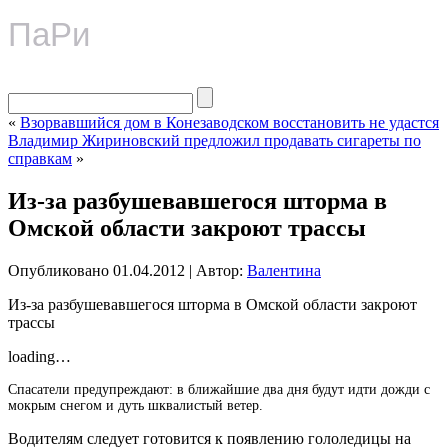
ПаРи
«
Взорвавшийся дом в Конезаводском восстановить не удастся
Владимир Жириновский предложил продавать сигареты по
справкам
»
Из-за разбушевавшегося шторма в
Омской области закроют трассы
Опубликовано
01.04.2012
|
Автор:
Валентина
Из-за разбушевавшегося шторма в Омской области закроют
трассы
loading…
Спасатели предупреждают: в ближайшие два дня будут идти дожди с
мокрым снегом и дуть шквалистый ветер.
Водителям следует готовится к появлению гололедицы на