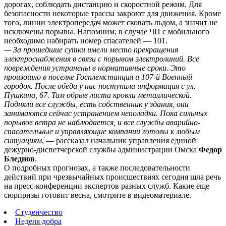
дорогах, соблюдать дистанцию и скоростной режим.
Для
безопасности некоторые трассы закроют для движения. Кроме
того, линии электропередач может сковать льдом, а значит не
исключены порывы. Напомним, в случае ЧП с мобильного
необходимо набирать номер спасателей — 101.
— За прошедшие сутки имели место прекращения
электроснабжения в связи с порывом электролиний. Все
повреждения устранены в нормативные сроки. Это
произошло в поселке Госплемстанция и 107-й Военный
городок. После обеда у нас поступила информация с ул.
Пушкина, 67. Там обрыв листа кровли металлической.
Подняли все службы, есть собственник у здания, они
занимаются сейчас устранением неполадки. Пока сильных
порывов ветра не наблюдается, и все службы аварийно-
спасательные и управляющие компании готовы к любым
ситуациям
, — рассказал начальник управления единой
дежурно-диспетчерской службы администрации Омска
Федор
Бледнов
.
О подробных прогнозах, а также последовательности
действий при чрезвычайных происшествиях сегодня шла речь
на пресс-конференции экспертов разных служб. Какие еще
сюрпризы готовит весна, смотрите в видеоматериале.
Студенчество
Неделя добра