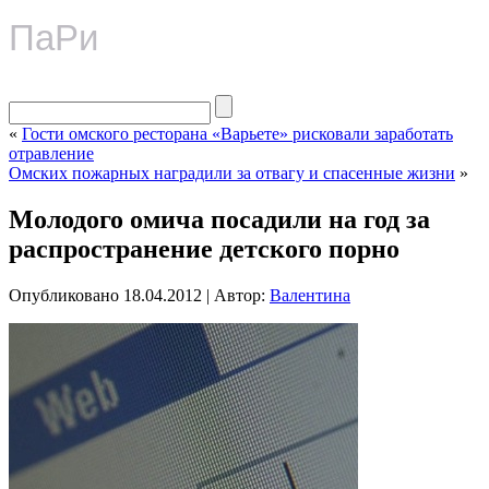
ПаРи
«
Гости омского ресторана «Варьете» рисковали заработать
отравление
Омских пожарных наградили за отвагу и спасенные жизни
»
Молодого омича посадили на год за
распространение детского порно
Опубликовано
18.04.2012
|
Автор:
Валентина