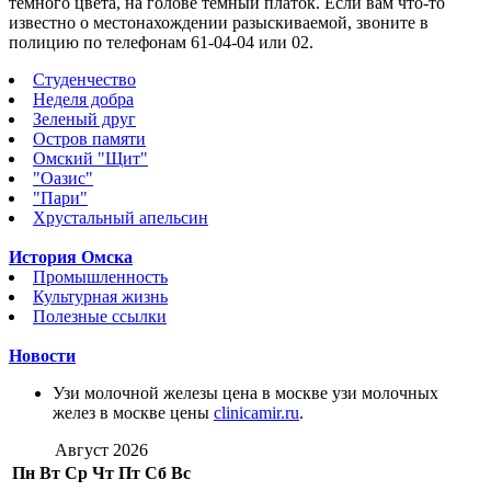
темного цвета, на голове темный платок. Если вам что-то
известно о местонахождении разыскиваемой, звоните в
полицию по телефонам 61-04-04 или 02.
Студенчество
Неделя добра
Зеленый друг
Остров памяти
Омский "Щит"
"Оазис"
"Пари"
Хрустальный апельсин
История Омска
Промышленность
Культурная жизнь
Полезные ссылки
Новости
Узи молочной железы цена в москве узи молочных
желез в москве цены
clinicamir.ru
.
Август 2026
Пн
Вт
Ср
Чт
Пт
Сб
Вс