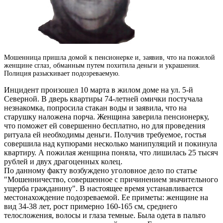
Мошенница пришла домой к пенсионерке и, заявив, что на пожилой
женщине сглаз, обманным путем похитила деньги и украшения.
Полиция разыскивает подозреваемую.
Инцидент произошел 10 марта в жилом доме на ул. 5-й
Северной. В дверь квартиры 74-летней омички постучала
незнакомка, попросила стакан воды и заявила, что на
старушку наложена порча. Женщина заверила пенсионерку,
что поможет ей совершенно бесплатно, но для проведения
ритуала ей необходимы деньги. Получив требуемое, гостья
совершила над купюрами несколько манипуляций и покинула
квартиру. А пожилая женщина поняла, что лишилась 25 тысяч
рублей и двух драгоценных колец.
По данному факту возбуждено уголовное дело по статье
"Мошенничество, совершенное с причинением значительного
ущерба гражданину". В настоящее время устанавливается
местонахождение подозреваемой. Ее приметы: женщине на
вид 34-38 лет, рост примерно 160-165 см, среднего
телосложения, волосы и глаза темные. Была одета в пальто