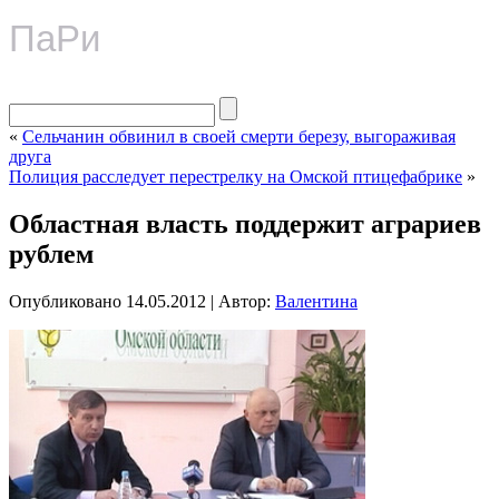
ПаРи
«
Сельчанин обвинил в своей смерти березу, выгораживая
друга
Полиция расследует перестрелку на Омской птицефабрике
»
Областная власть поддержит аграриев
рублем
Опубликовано
14.05.2012
|
Автор:
Валентина