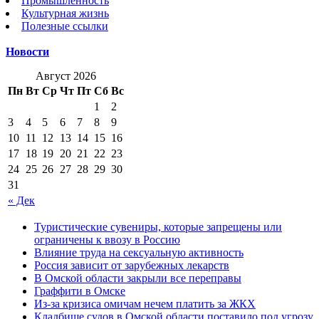
Промышленность
Культурная жизнь
Полезные ссылки
Новости
Август 2026
Пн
Вт
Ср
Чт
Пт
Сб
Вс
1
2
3
4
5
6
7
8
9
10
11
12
13
14
15
16
17
18
19
20
21
22
23
24
25
26
27
28
29
30
31
« Дек
Туристические сувениры, которые запрещены или
ограничены к ввозу в Россию
Влияние труда на сексуальную активность
Россия зависит от зарубежных лекарств
В Омской области закрыли все переправы
Граффити в Омске
Из-за кризиса омичам нечем платить за ЖКХ
Кладбище судов в Омской области поставило под угрозу