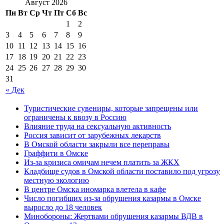
Август 2026
Пн
Вт
Ср
Чт
Пт
Сб
Вс
1
2
3
4
5
6
7
8
9
10
11
12
13
14
15
16
17
18
19
20
21
22
23
24
25
26
27
28
29
30
31
« Дек
Туристические сувениры, которые запрещены или
ограничены к ввозу в Россию
Влияние труда на сексуальную активность
Россия зависит от зарубежных лекарств
В Омской области закрыли все переправы
Граффити в Омске
Из-за кризиса омичам нечем платить за ЖКХ
Кладбище судов в Омской области поставило под угрозу
местную экологию
В центре Омска иномарка влетела в кафе
Число погибших из-за обрушения казармы в Омске
выросло до 18 человек
Минобороны: Жертвами обрушения казармы ВДВ в