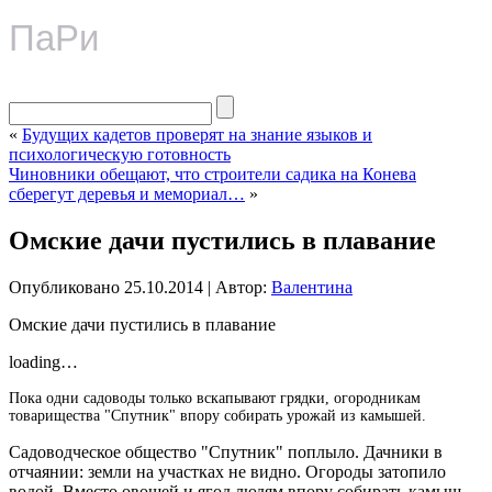
ПаРи
«
Будущих кадетов проверят на знание языков и
психологическую готовность
Чиновники обещают, что строители садика на Конева
сберегут деревья и мемориал…
»
Омские дачи пустились в плавание
Опубликовано
25.10.2014
|
Автор:
Валентина
Омские дачи пустились в плавание
loading…
Пока одни садоводы только вскапывают грядки, огородникам
товарищества "Спутник" впору собирать урожай из камышей.
Садоводческое общество "Спутник" поплыло. Дачники в
отчаянии: земли на участках не видно.
Огороды затопило
водой. Вместо овощей и ягод людям впору собирать камыш.