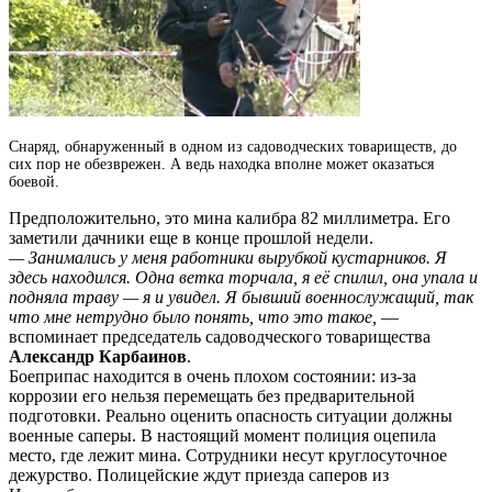
Снаряд, обнаруженный в одном из садоводческих товариществ, до
сих пор не обезврежен.
А ведь находка вполне может оказаться
боевой.
Предположительно, это мина калибра 82 миллиметра. Его
заметили дачники еще в конце прошлой недели.
— Занимались у меня работники вырубкой кустарников. Я
здесь находился. Одна ветка торчала, я её спилил, она упала и
подняла траву — я и увидел. Я бывший военнослужащий, так
что мне нетрудно было понять, что это такое,
—
вспоминает председатель садоводческого товарищества
Александр Карбаинов
.
Боеприпас находится в очень плохом состоянии: из-за
коррозии его нельзя перемещать без предварительной
подготовки. Реально оценить опасность ситуации должны
военные саперы. В настоящий момент полиция оцепила
место, где лежит мина. Сотрудники несут круглосуточное
дежурство. Полицейские ждут приезда саперов из