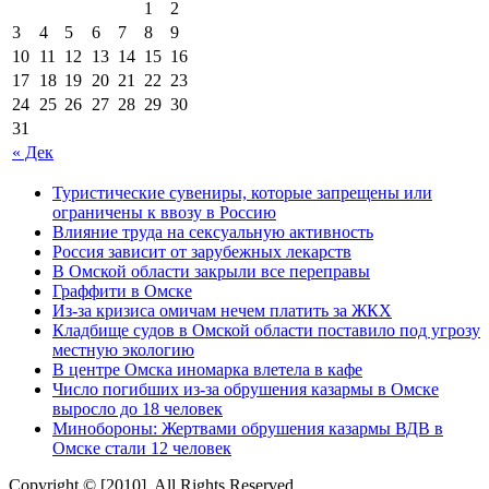
1
2
3
4
5
6
7
8
9
10
11
12
13
14
15
16
17
18
19
20
21
22
23
24
25
26
27
28
29
30
31
« Дек
Туристические сувениры, которые запрещены или
ограничены к ввозу в Россию
Влияние труда на сексуальную активность
Россия зависит от зарубежных лекарств
В Омской области закрыли все переправы
Граффити в Омске
Из-за кризиса омичам нечем платить за ЖКХ
Кладбище судов в Омской области поставило под угрозу
местную экологию
В центре Омска иномарка влетела в кафе
Число погибших из-за обрушения казармы в Омске
выросло до 18 человек
Минобороны: Жертвами обрушения казармы ВДВ в
Омске стали 12 человек
Copyright © [2010]. All Rights Reserved.