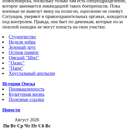
Новосибирска, поскольку только там есть спецподразделение,
которое занимается ликвидацией таких боеприпасов. Пока
военные не вывезут мину на полигон, оцепление не снимут.
Ситуация, уверяют в правоохранительных органах, находится
под контролем. Правда, она бьет по дачникам, которые из-за
опасной находки не могут попасть на свои участки.
Студенчество
Неделя добра
Зеленый друг
Остров памяти
Омский "Щит"
"Оазис"
"Пари"
Хрустальный апельсин
История Омска
Промышленность
Культурная жизнь
Полезные ссылки
Новости
Август 2026
Пн
Вт
Ср
Чт
Пт
Сб
Вс