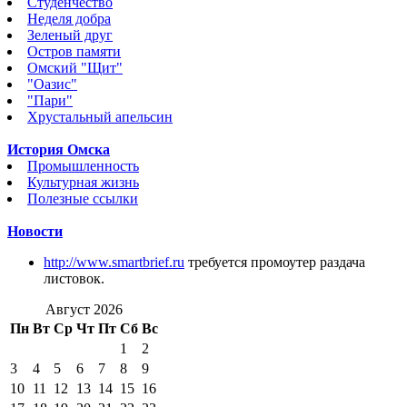
Студенчество
Неделя добра
Зеленый друг
Остров памяти
Омский "Щит"
"Оазис"
"Пари"
Хрустальный апельсин
История Омска
Промышленность
Культурная жизнь
Полезные ссылки
Новости
http://www.smartbrief.ru
требуется промоутер раздача
листовок.
Август 2026
Пн
Вт
Ср
Чт
Пт
Сб
Вс
1
2
3
4
5
6
7
8
9
10
11
12
13
14
15
16