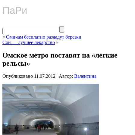
ПаРи
«
Омичам бесплатно раздадут березки
Сон — лучшее лекарство
»
Омское метро поставят на «легкие
рельсы»
Опубликовано
11.07.2012
|
Автор:
Валентина