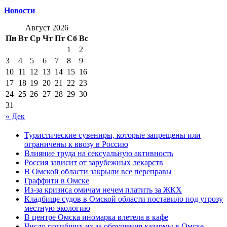
Новости
Август 2026
Пн
Вт
Ср
Чт
Пт
Сб
Вс
1
2
3
4
5
6
7
8
9
10
11
12
13
14
15
16
17
18
19
20
21
22
23
24
25
26
27
28
29
30
31
« Дек
Туристические сувениры, которые запрещены или
ограничены к ввозу в Россию
Влияние труда на сексуальную активность
Россия зависит от зарубежных лекарств
В Омской области закрыли все переправы
Граффити в Омске
Из-за кризиса омичам нечем платить за ЖКХ
Кладбище судов в Омской области поставило под угрозу
местную экологию
В центре Омска иномарка влетела в кафе
Число погибших из-за обрушения казармы в Омске