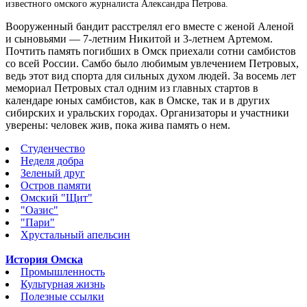
известного омского журналиста Александра Петрова.
Вооруженный бандит расстрелял его вместе с женой Аленой
и сыновьями — 7-летним Никитой и 3-летнем Артемом.
Почтить память погибших в Омск приехали сотни самбистов
со всей России. Самбо было любимым увлечением Петровых,
ведь этот вид спорта для сильных духом людей. За восемь лет
мемориал Петровых стал одним из главных стартов в
календаре юных самбистов, как в Омске, так и в других
сибирских и уральских городах. Организаторы и участники
уверены: человек жив, пока жива память о нем.
Студенчество
Неделя добра
Зеленый друг
Остров памяти
Омский "Щит"
"Оазис"
"Пари"
Хрустальный апельсин
История Омска
Промышленность
Культурная жизнь
Полезные ссылки