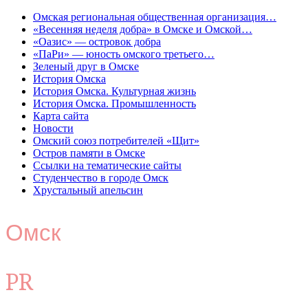
Омская региональная общественная организация…
«Весенняя неделя добра» в Омске и Омской…
«Оазис» — островок добра
«ПаРи» — юность омского третьего…
Зеленый друг в Омске
История Омска
История Омска. Культурная жизнь
История Омска. Промышленность
Карта сайта
Новости
Омский союз потребителей «Щит»
Остров памяти в Омске
Ссылки на тематические сайты
Студенчество в городе Омск
Хрустальный апельсин
Омск
PR