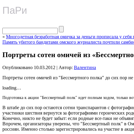
ПаРи
«
Многодетная безработная омичка за деньги прописала у себя 
Память убитого бандитами омского журналиста почтили самби
Портреты сотен омичей из «Бессмертног
Опубликовано
10.03.2012
|
Автор:
Валентина
Портреты сотен омичей из "Бессмертного полка" до сих пор н
loading…
Подготовка к акции "Бессмертный полк" идет полным ходом, только во
В штабе до сих пор остаются сотни транспарантов с фотографи
участники шествия вернутся за фотографиями героических родст
Конечно, никто не будет забыт: если родные все-таки не объявя
Впрочем, организаторы уверены, что "Бессмертный полк" в Ом
россиян. Именно столько зарегистрировались на участие в акци