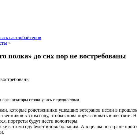
пять гастарбайтеров
сты
»
о полка» до сих пор не востребованы
е востребованы
т организаторы столкнулись с трудностями.
ями, которые родственники ушедших ветеранов несли в прошлом 
венников в этом году, чтобы снова поучаствовать в шествии. Но
тся, портреты будут нести волонтеры.
ске в этом году будет вновь большим. А в целом по стране про
и.