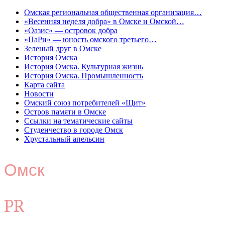
Омская региональная общественная организация…
«Весенняя неделя добра» в Омске и Омской…
«Оазис» — островок добра
«ПаРи» — юность омского третьего…
Зеленый друг в Омске
История Омска
История Омска. Культурная жизнь
История Омска. Промышленность
Карта сайта
Новости
Омский союз потребителей «Щит»
Остров памяти в Омске
Ссылки на тематические сайты
Студенчество в городе Омск
Хрустальный апельсин
Омск
PR