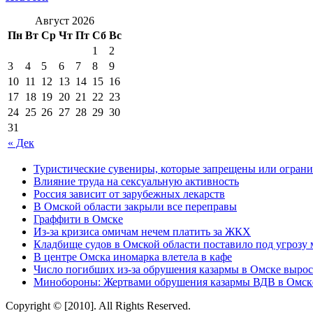
Август 2026
Пн
Вт
Ср
Чт
Пт
Сб
Вс
1
2
3
4
5
6
7
8
9
10
11
12
13
14
15
16
17
18
19
20
21
22
23
24
25
26
27
28
29
30
31
« Дек
Туристические сувениры, которые запрещены или ограни
Влияние труда на сексуальную активность
Россия зависит от зарубежных лекарств
В Омской области закрыли все переправы
Граффити в Омске
Из-за кризиса омичам нечем платить за ЖКХ
Кладбище судов в Омской области поставило под угрозу
В центре Омска иномарка влетела в кафе
Число погибших из-за обрушения казармы в Омске вырос
Минобороны: Жертвами обрушения казармы ВДВ в Омске
Copyright © [2010]. All Rights Reserved.