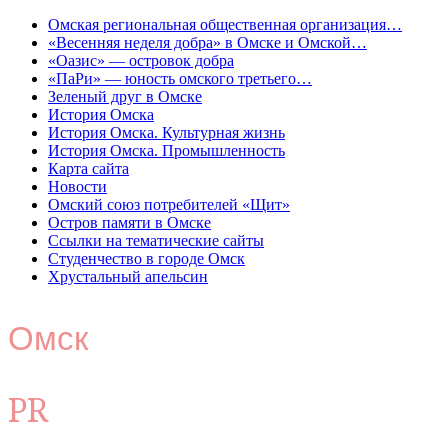
Омская региональная общественная организация…
«Весенняя неделя добра» в Омске и Омской…
«Оазис» — островок добра
«ПаРи» — юность омского третьего…
Зеленый друг в Омске
История Омска
История Омска. Культурная жизнь
История Омска. Промышленность
Карта сайта
Новости
Омский союз потребителей «Щит»
Остров памяти в Омске
Ссылки на тематические сайты
Студенчество в городе Омск
Хрустальный апельсин
Омск
PR