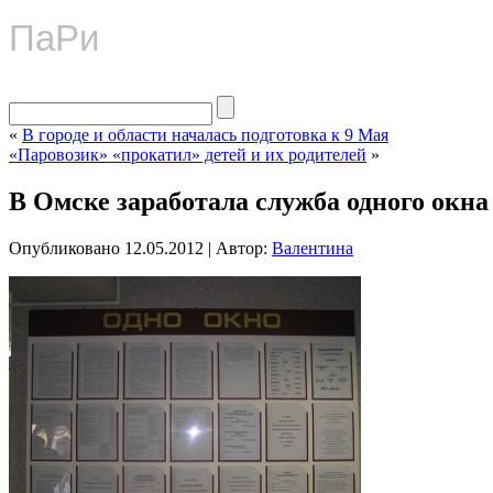
ПаРи
«
В городе и области началась подготовка к 9 Мая
«Паровозик» «прокатил» детей и их родителей
»
В Омске заработала служба одного окна
Опубликовано
12.05.2012
|
Автор:
Валентина