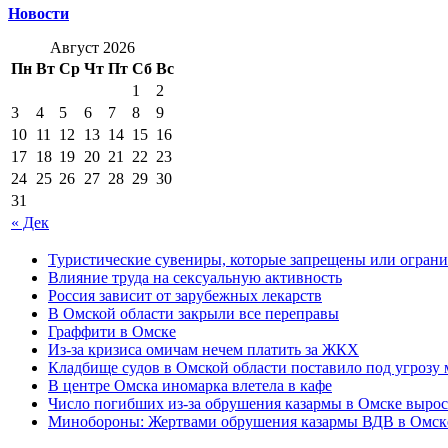
Новости
Август 2026
Пн
Вт
Ср
Чт
Пт
Сб
Вс
1
2
3
4
5
6
7
8
9
10
11
12
13
14
15
16
17
18
19
20
21
22
23
24
25
26
27
28
29
30
31
« Дек
Туристические сувениры, которые запрещены или ограни
Влияние труда на сексуальную активность
Россия зависит от зарубежных лекарств
В Омской области закрыли все переправы
Граффити в Омске
Из-за кризиса омичам нечем платить за ЖКХ
Кладбище судов в Омской области поставило под угрозу
В центре Омска иномарка влетела в кафе
Число погибших из-за обрушения казармы в Омске вырос
Минобороны: Жертвами обрушения казармы ВДВ в Омске