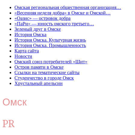
Омская региональная общественная организация…
«Весенняя неделя добра» в Омске и Омской…
«Оазис» — островок добра
«ПаРи» — юность омского третьего…
Зеленый друг в Омске
История Омска
История Омска. Культурная жизнь
История Омска. Промышленность
Карта сайта
Новости
Омский союз потребителей «Щит»
Остров памяти в Омске
Ссылки на тематические сайты
Студенчество в городе Омск
Хрустальный апельсин
Омск
PR