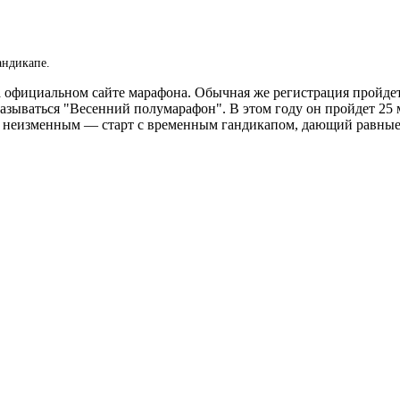
андикапе.
на официальном сайте марафона.
Обычная же регистрация пройдет с
называться "Весенний полумарафон". В этом году он пройдет 25
я неизменным — старт с временным гандикапом, дающий равные 