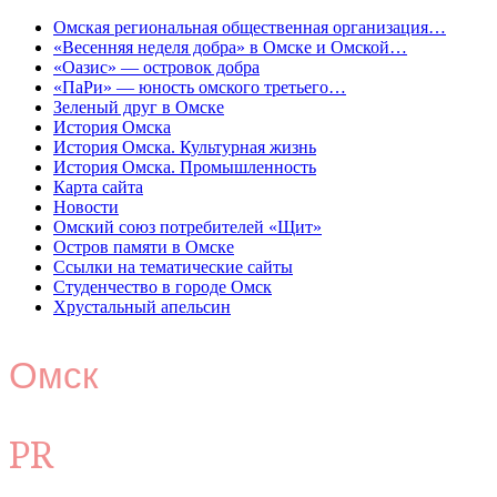
Омская региональная общественная организация…
«Весенняя неделя добра» в Омске и Омской…
«Оазис» — островок добра
«ПаРи» — юность омского третьего…
Зеленый друг в Омске
История Омска
История Омска. Культурная жизнь
История Омска. Промышленность
Карта сайта
Новости
Омский союз потребителей «Щит»
Остров памяти в Омске
Ссылки на тематические сайты
Студенчество в городе Омск
Хрустальный апельсин
Омск
PR