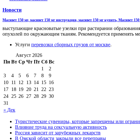
Новости
Масивет 150 мг, масивет 150 мг инструкция, масивет 150 мг купить, Масивет 150 
выступающие красноватые узелки при растирании образования 
опухолей по окружающим тканям. Рекомендуется применять ме
Услуги
перевозки сборных грузов от москве
.
Август 2026
Пн
Вт
Ср
Чт
Пт
Сб
Вс
1
2
3
4
5
6
7
8
9
10
11
12
13
14
15
16
17
18
19
20
21
22
23
24
25
26
27
28
29
30
31
« Дек
Туристические сувениры, которые запрещены или ограни
Влияние труда на сексуальную активность
Россия зависит от зарубежных лекарств
В Омской области закрыли все переправы