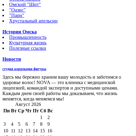
Омский "Щит"
"Оазис"
"Пари"
Хрустальный апельсин
История Омска
Промышленность
Культурная жизнь
Полезные ссылки
Новости
студия коррекции фигуры
Здесь мы бережно храним вашу молодость и заботимся о
здоровье волос! NOVA — это клиника с медицинской
лицензией, командой экспертов и доступными ценами.
Каждым днем своей работы мы доказываем, что жизнь
меняется, когда меняемся мы!
Август 2026
Пн
Вт
Ср
Чт
Пт
Сб
Вс
1
2
3
4
5
6
7
8
9
10
11
12
13
14
15
16